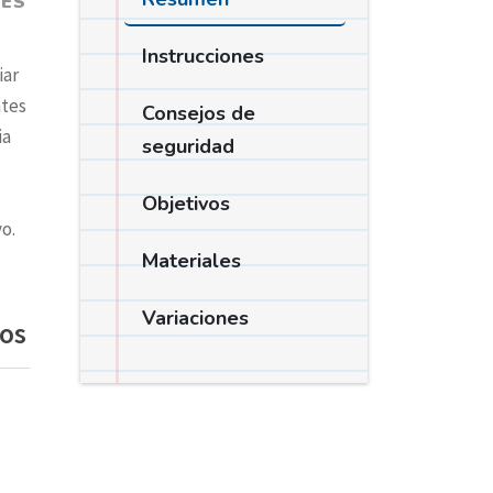
NES
Instrucciones
iar
ntes
Consejos de
ia
seguridad
Objetivos
o.
Materiales
Variaciones
tos