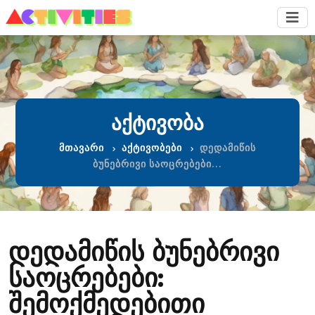
ᲐᲥᲢᲘᲕᲝᲑᲐ
მთავარი
აქტივობები
დედამიწის
ბუნებრივი საოცრებები…
დედამიწის ბუნებრივი
საოცრებები:
შემოქმედებითი