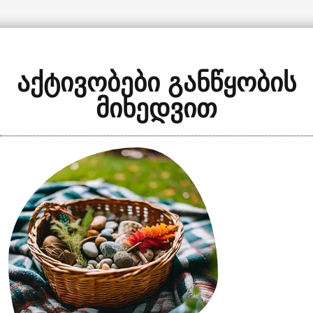
აქტივობები განწყობის
მიხედვით