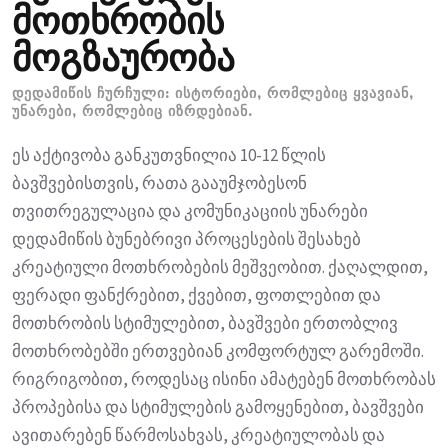
მოთხრობის
მოგზაურობა
ᲓᲔᲓᲐᲛᲘᲬᲘᲡ ᲩᲣᲠᲩᲣᲚᲘ: ᲘᲡᲢᲝᲠᲘᲔᲑᲘ, ᲠᲝᲛᲚᲔᲑᲘᲪ ᲧᲕᲐᲕᲘᲐᲜ,
ᲣᲜᲐᲠᲔᲑᲘ, ᲠᲝᲛᲚᲔᲑᲘᲪ ᲘᲖᲠᲓᲔᲑᲘᲐᲜ.
ეს აქტივობა განკუთვნილია 10-12 წლის
ბავშვებისთვის, რათა გააუმჯობესონ
თვითრეგულაცია და კომუნიკაციის უნარები
დედამიწის ბუნებრივი პროცესების შესახებ
კრეატიული მოთხრობების მეშვეობით. ქაღალდით,
ფერადი ფანქრებით, ქვებით, ფოთლებით და
მოთხრობის სტიმულებით, ბავშვები ერთობლივ
მოთხრობებში ერთვებიან კომფორტულ გარემოში.
რიგრიგობით, როდესაც ისინი ამატებენ მოთხრობას
პროპებისა და სტიმულების გამოყენებით, ბავშვები
ავითარებენ წარმოსახვას, კრეატიულობას და