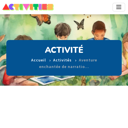
ACTIVITÉ
Accueil
Activités
Aventure
enchantée de narratio…