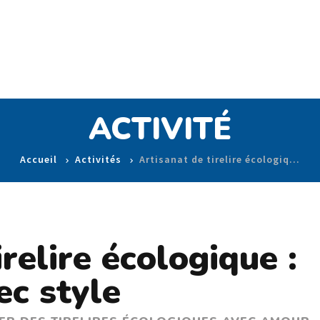
ACTIVITÉ
Accueil
Activités
Artisanat de tirelire écologiq…
relire écologique :
ec style