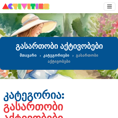
ᲒᲐᲡᲐᲠᲗᲝᲑᲘ ᲐᲥᲢᲘᲕᲝᲑᲔᲑᲘ
მთავარი
კატეგორიები
გასართობი
აქტივობები
ᲙᲐᲢᲔᲒᲝᲠᲘᲐ:
ᲒᲐᲡᲐᲠᲗᲝᲑᲘ